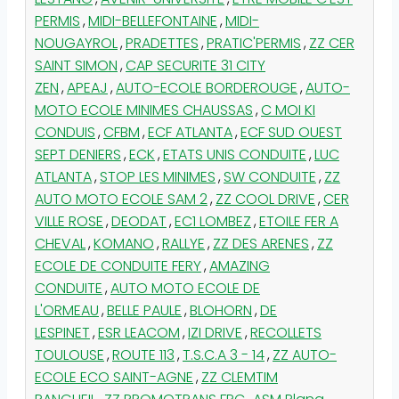
PERMIS
,
MIDI-BELLEFONTAINE
,
MIDI-
NOUGAYROL
,
PRADETTES
,
PRATIC'PERMIS
,
ZZ CER
SAINT SIMON
,
CAP SECURITE 31 CITY
ZEN
,
APEAJ
,
AUTO-ECOLE BORDEROUGE
,
AUTO-
MOTO ECOLE MINIMES CHAUSSAS
,
C MOI KI
CONDUIS
,
CFBM
,
ECF ATLANTA
,
ECF SUD OUEST
SEPT DENIERS
,
ECK
,
ETATS UNIS CONDUITE
,
LUC
ATLANTA
,
STOP LES MINIMES
,
SW CONDUITE
,
ZZ
AUTO MOTO ECOLE SAM 2
,
ZZ COOL DRIVE
,
CER
VILLE ROSE
,
DEODAT
,
EC1 LOMBEZ
,
ETOILE FER A
CHEVAL
,
KOMANO
,
RALLYE
,
ZZ DES ARENES
,
ZZ
ECOLE DE CONDUITE FERY
,
AMAZING
CONDUITE
,
AUTO MOTO ECOLE DE
L'ORMEAU
,
BELLE PAULE
,
BLOHORN
,
DE
LESPINET
,
ESR LEACOM
,
IZI DRIVE
,
RECOLLETS
TOULOUSE
,
ROUTE 113
,
T.S.C.A 3 - 14
,
ZZ AUTO-
ECOLE ECO SAINT-AGNE
,
ZZ CLEMTIM