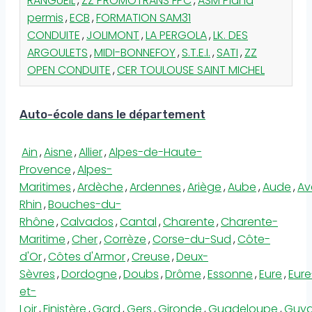
RANGUEIL
,
ZZ PROMOTRANS FPC
,
ASM Plana
permis
,
ECB
,
FORMATION SAM31
CONDUITE
,
JOLIMONT
,
LA PERGOLA
,
LK. DES
ARGOULETS
,
MIDI-BONNEFOY
,
S.T.E.I.
,
SATI
,
ZZ
OPEN CONDUITE
,
CER TOULOUSE SAINT MICHEL
Auto-école dans le département
Ain
,
Aisne
,
Allier
,
Alpes-de-Haute-
Provence
,
Alpes-
Maritimes
,
Ardèche
,
Ardennes
,
Ariège
,
Aube
,
Aude
,
Av
Rhin
,
Bouches-du-
Rhône
,
Calvados
,
Cantal
,
Charente
,
Charente-
Maritime
,
Cher
,
Corrèze
,
Corse-du-Sud
,
Côte-
d'Or
,
Côtes d'Armor
,
Creuse
,
Deux-
Sèvres
,
Dordogne
,
Doubs
,
Drôme
,
Essonne
,
Eure
,
Eure
et-
Loir
,
Finistère
,
Gard
,
Gers
,
Gironde
,
Guadeloupe
,
Guy