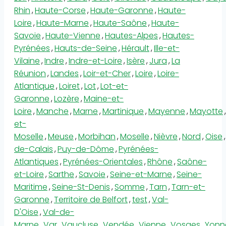
Rhin
,
Haute-Corse
,
Haute-Garonne
,
Haute-
Loire
,
Haute-Marne
,
Haute-Saône
,
Haute-
Savoie
,
Haute-Vienne
,
Hautes-Alpes
,
Hautes-
Pyrénées
,
Hauts-de-Seine
,
Hérault
,
Ille-et-
Vilaine
,
Indre
,
Indre-et-Loire
,
Isère
,
Jura
,
La
Réunion
,
Landes
,
Loir-et-Cher
,
Loire
,
Loire-
Atlantique
,
Loiret
,
Lot
,
Lot-et-
Garonne
,
Lozère
,
Maine-et-
Loire
,
Manche
,
Marne
,
Martinique
,
Mayenne
,
Mayotte
,
et-
Moselle
,
Meuse
,
Morbihan
,
Moselle
,
Nièvre
,
Nord
,
Oise
,
de-Calais
,
Puy-de-Dôme
,
Pyrénées-
Atlantiques
,
Pyrénées-Orientales
,
Rhône
,
Saône-
et-Loire
,
Sarthe
,
Savoie
,
Seine-et-Marne
,
Seine-
Maritime
,
Seine-St-Denis
,
Somme
,
Tarn
,
Tarn-et-
Garonne
,
Territoire de Belfort
,
test
,
Val-
D'Oise
,
Val-de-
Marne
,
Var
,
Vaucluse
,
Vendée
,
Vienne
,
Vosges
,
Yonn