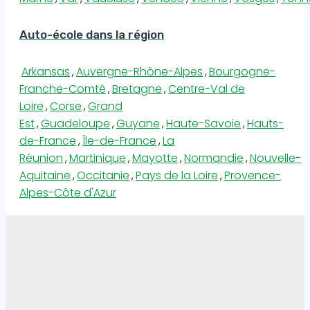
Auto-école dans la région
Arkansas
,
Auvergne-Rhône-Alpes
,
Bourgogne-
Franche-Comté
,
Bretagne
,
Centre-Val de
Loire
,
Corse
,
Grand
Est
,
Guadeloupe
,
Guyane
,
Haute-Savoie
,
Hauts-
de-France
,
Île-de-France
,
La
Réunion
,
Martinique
,
Mayotte
,
Normandie
,
Nouvelle-
Aquitaine
,
Occitanie
,
Pays de la Loire
,
Provence-
Alpes-Côte d'Azur