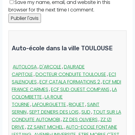
Save my name, email, and website in this
browser for the next time I comment.
Auto-école dans la ville TOULOUSE
AUTOLOSA
,
D'ARCOLE
,
DAURADE
CAPITOLE
,
DOCTEUR CONDUITE TOULOUSE
,
EC1
SALENQUES
,
ECF CATALA FORMATIONS 2
,
ECF MIDI
FRANCE CARMES
,
ECF SUD OUEST COMPANS
,
LA
COLOMBETTE
,
LA ROUE
TOURNE
,
LAFOURGUETTE
,
RIQUET
,
SAINT
SERNIN
,
SEPT DENIERS DES LOIS
,
SUD
,
TOUT SUR LA
CONDUITE AUTOMOBI
,
ZZ DES OLIVIERS
,
ZZ IZI
DRIVE
,
ZZ SAINT MICHEL
,
AUTO-ECOLE FONTAINE
LESTANG
,
AVENIR-UNIVERSITE
,
ETRE MOBILE C'EST