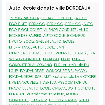
Auto-école dans la ville BORDEAUX
PERMIS PAS CHER
,
ESPACE CONDUITE
,
AUTO-
ECOLE.NET
,
PERMIGO
,
PERMIGO
,
PERMIGO
,
AUTO
ECOLE GONCOURT
,
ALIENOR CONDUITE
,
AUTO
ECOLE DES FAURES
,
AUTO ECOLE LE CAMPUS
I
,
AUTO-ECOLE GALLIENI
,
AUTO-ECOLE
L'HERMITAGE
,
AUTO-ECOLE SAINT
GENES
,
AUTOTEM
,
C.E.R. LE VOLANT
,
C.F.A.M 2
,
CER
WILSON CONDUITE
,
EC ACSO
,
ECBB
,
ESPACE
CONDUITE BILAL ORNANO
,
EURL Auto-Ecole DU
LOUP
,
FONDAUDEGE
,
GONCOURT BIS
,
PAVON
FONDAUDEGE
,
SARL MJT
,
auto-école LA VICTOIRE
I
,
AE LA NOUVELLE II
,
AERT33
,
ASSOCIATION DU
PRADO 33
,
AUTO-ECOLE OMEGA
,
SOFT CONDUITE
BENAUGE
,
autoécolevirtuelle.fr
,
AGORA
CONDUITE II
,
CESAM V
,
LES PINS FRANCS
,
AUTO