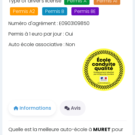
Type of driver's license
Permis A
Permis A1
Permis A2
Permis B
Permis BE
Numéro d'agrément : E0903109850
Permis à 1 euro par jour : Oui
Auto école associative : Non
Informations
Avis
Quelle est la meilleure auto-école à
MURET
pour