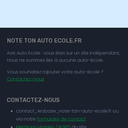
NOTE TON AUTO ECOLE.FR
Avis Auto Ecole : vous êtes sur un site indépendant,
nous ne sommes liés à aucune auto-école.
Vous souhaitez rajouter votre auto-école ?
Contactez-nous
CONTACTEZ-NOUS
contact_Arobase_note-ton-auto-ecole.fr ou
via notre
formulaire de contact
Mentions Légales / RGPD
du site