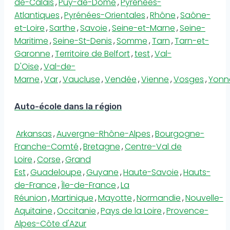
de-Calais
,
Puy-de-Dôme
,
Pyrénées-
Atlantiques
,
Pyrénées-Orientales
,
Rhône
,
Saône-
et-Loire
,
Sarthe
,
Savoie
,
Seine-et-Marne
,
Seine-
Maritime
,
Seine-St-Denis
,
Somme
,
Tarn
,
Tarn-et-
Garonne
,
Territoire de Belfort
,
test
,
Val-
D'Oise
,
Val-de-
Marne
,
Var
,
Vaucluse
,
Vendée
,
Vienne
,
Vosges
,
Yonn
Auto-école dans la région
Arkansas
,
Auvergne-Rhône-Alpes
,
Bourgogne-
Franche-Comté
,
Bretagne
,
Centre-Val de
Loire
,
Corse
,
Grand
Est
,
Guadeloupe
,
Guyane
,
Haute-Savoie
,
Hauts-
de-France
,
Île-de-France
,
La
Réunion
,
Martinique
,
Mayotte
,
Normandie
,
Nouvelle-
Aquitaine
,
Occitanie
,
Pays de la Loire
,
Provence-
Alpes-Côte d'Azur