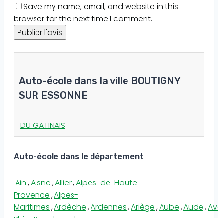
Save my name, email, and website in this
browser for the next time I comment.
Auto-école dans la ville BOUTIGNY
SUR ESSONNE
DU GATINAIS
Auto-école dans le département
Ain
,
Aisne
,
Allier
,
Alpes-de-Haute-
Provence
,
Alpes-
Maritimes
,
Ardèche
,
Ardennes
,
Ariège
,
Aube
,
Aude
,
Av