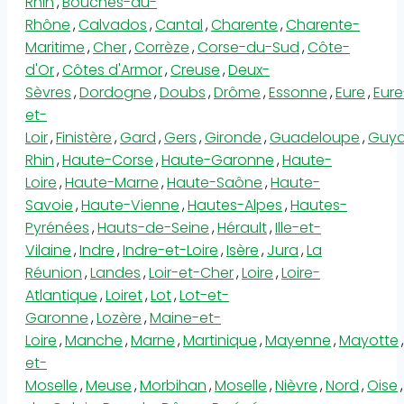
Rhin
,
Bouches-du-
Rhône
,
Calvados
,
Cantal
,
Charente
,
Charente-
Maritime
,
Cher
,
Corrèze
,
Corse-du-Sud
,
Côte-
d'Or
,
Côtes d'Armor
,
Creuse
,
Deux-
Sèvres
,
Dordogne
,
Doubs
,
Drôme
,
Essonne
,
Eure
,
Eure
et-
Loir
,
Finistère
,
Gard
,
Gers
,
Gironde
,
Guadeloupe
,
Guy
Rhin
,
Haute-Corse
,
Haute-Garonne
,
Haute-
Loire
,
Haute-Marne
,
Haute-Saône
,
Haute-
Savoie
,
Haute-Vienne
,
Hautes-Alpes
,
Hautes-
Pyrénées
,
Hauts-de-Seine
,
Hérault
,
Ille-et-
Vilaine
,
Indre
,
Indre-et-Loire
,
Isère
,
Jura
,
La
Réunion
,
Landes
,
Loir-et-Cher
,
Loire
,
Loire-
Atlantique
,
Loiret
,
Lot
,
Lot-et-
Garonne
,
Lozère
,
Maine-et-
Loire
,
Manche
,
Marne
,
Martinique
,
Mayenne
,
Mayotte
,
et-
Moselle
,
Meuse
,
Morbihan
,
Moselle
,
Nièvre
,
Nord
,
Oise
,