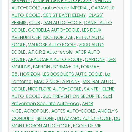
SEVENTY
,
STOP N' DRIVE AUTO ECOLE
,
VEILLON
AUTO-ECOLE
,
auto-école IMPERIAL
,
CARAVELLE
AUTO-ECOLE
,
CER ST BARTHELEMY
,
CLASS'
PERMIS
,
CLUB
,
DAN AUTO-ECOLE
,
DANIEL AUTO
ECOLE
,
GORBELLA AUTO-ECOLE
,
LES DEUX
AVENUES CER
,
NICE NORD AE
,
RETRO AUTO
ECOLE
,
VALROSE AUTO ECOLE
,
2000 AUTO
ECOLE
,
A.F.C.R.2 Auto-école
,
AFCR AUTO
ECOLE
,
ARAUCARIA AUTO-ECOLE
,
CARLONE
,
DES
MOULINS
,
FABRON
,
FORMA+ 06
,
FORMA+
06
,
HORIZON
,
LES BOSQUETS AUTO ECOLE
,
La
Lanterne
,
MAC 2 NICE LA PLAINE
,
MISTRAL AUTO-
ECOLE
,
NICE FLORE AUTO-ECOLE
,
SAINTE HELENE
AUTO-ECOLE
,
SUD PREVENTION SECURITE
,
Sud
Prévention Sécurité Auto-éco
,
AFCR
NICE
,
ACROPOLIS
,
ACTES AUTO-ECOLE
,
ANGELY'S
CONDUITE
,
BELLONE
,
DI LAZZARO AUTO-ECOLE
,
DU
MONT BORON AUTO ECOLE
,
ECOLE DE VIE