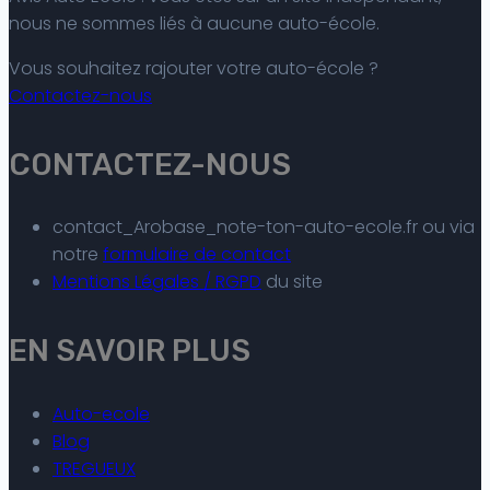
nous ne sommes liés à aucune auto-école.
Vous souhaitez rajouter votre auto-école ?
Contactez-nous
CONTACTEZ-NOUS
contact_Arobase_note-ton-auto-ecole.fr ou via
notre
formulaire de contact
Mentions Légales / RGPD
du site
EN SAVOIR PLUS
Auto-ecole
Blog
TREGUEUX