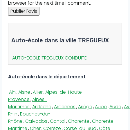
browser for the next time I comment.
Auto-école dans la ville TREGUEUX
AUTO-ECOLE TREGUEUX CONDUITE
Auto-école dans le département
Ain
,
Aisne
,
Allier
,
Alpes-de-Haute-
Provence
,
Alpes-
Maritimes
,
Ardèche
,
Ardennes
,
Ariège
,
Aube
,
Aude
,
Av
Rhin
,
Bouches-du-
Rhône
,
Calvados
,
Cantal
,
Charente
,
Charente-
Maritime
,
Cher
,
Corrèze
,
Corse-du-Sud
,
Côte-