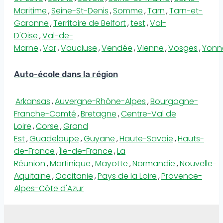
Maritime
,
Seine-St-Denis
,
Somme
,
Tarn
,
Tarn-et-
Garonne
,
Territoire de Belfort
,
test
,
Val-
D'Oise
,
Val-de-
Marne
,
Var
,
Vaucluse
,
Vendée
,
Vienne
,
Vosges
,
Yonn
Auto-école dans la région
Arkansas
,
Auvergne-Rhône-Alpes
,
Bourgogne-
Franche-Comté
,
Bretagne
,
Centre-Val de
Loire
,
Corse
,
Grand
Est
,
Guadeloupe
,
Guyane
,
Haute-Savoie
,
Hauts-
de-France
,
Île-de-France
,
La
Réunion
,
Martinique
,
Mayotte
,
Normandie
,
Nouvelle-
Aquitaine
,
Occitanie
,
Pays de la Loire
,
Provence-
Alpes-Côte d'Azur