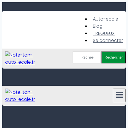
Skip
to
Auto-ecole
content
Blog
TREGUEUX
Se connecter
Rechercher