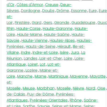
d'Or
,
Côtes d'Armor
,
Creuse
,
Deux-
Sèvres
,
Dordogne
,
Doubs
,
Drôme
,
Essonne
,
Eure
,
Eure
et-
Loir
,
Finistère
,
Gard
,
Gers
,
Gironde
,
Guadeloupe
,
Guy
Rhin
,
Haute-Corse
,
Haute-Garonne
,
Haute-
Loire
,
Haute-Marne
,
Haute-Saône
,
Haute-
Savoie
,
Haute-Vienne
,
Hautes-Alpes
,
Hautes-
Pyrénées
,
Hauts-de-Seine
,
Hérault
,
Ille-et-
Vilaine
,
Indre
,
Indre-et-Loire
,
Isère
,
Jura
,
La
Réunion
,
Landes
,
Loir-et-Cher
,
Loire
,
Loire-
Atlantique
,
Loiret
,
Lot
,
Lot-et-
Garonne
,
Lozère
,
Maine-et-
Loire
,
Manche
,
Marne
,
Martinique
,
Mayenne
,
Mayotte
,
et-
Moselle
,
Meuse
,
Morbihan
,
Moselle
,
Nièvre
,
Nord
,
Oise
,
de-Calais
,
Puy-de-Dôme
,
Pyrénées-
Atlantiques
,
Pyrénées-Orientales
,
Rhône
,
Saône-
et-Loire
,
Sarthe
,
Savoie
,
Seine-et-Marne
,
Seine-