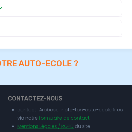
OTRE AUTO-ECOLE ?
CONTACTEZ-NOUS
contact_Arobase_note-ton-auto-ecole.fr ou
via notre
formulaire de contact
Mentions Légales / RGPD
du site