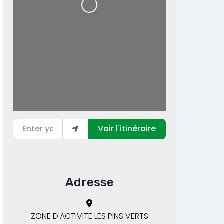
Loading...
Enter your location
Voir l'itinéraire
Adresse
ZONE D'ACTIVITE LES PINS VERTS