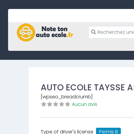
Skip
to
content
AUTO ECOLE TAYSSE A
[wpseo_breadcrumb]
Aucun avis
Type of driver's license
Permis B