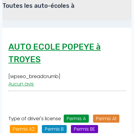
Toutes les auto-écoles à
AUTO ECOLE POPEYE à
TROYES
[wpseo_breadcrumb]
Aucun avis
Type of driver's license
Permis A
Permis A1
Permis A2
Permis B
Permis BE