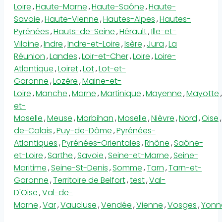
Loire
,
Haute-Marne
,
Haute-Saône
,
Haute-
Savoie
,
Haute-Vienne
,
Hautes-Alpes
,
Hautes-
Pyrénées
,
Hauts-de-Seine
,
Hérault
,
Ille-et-
Vilaine
,
Indre
,
Indre-et-Loire
,
Isère
,
Jura
,
La
Réunion
,
Landes
,
Loir-et-Cher
,
Loire
,
Loire-
Atlantique
,
Loiret
,
Lot
,
Lot-et-
Garonne
,
Lozère
,
Maine-et-
Loire
,
Manche
,
Marne
,
Martinique
,
Mayenne
,
Mayotte
,
et-
Moselle
,
Meuse
,
Morbihan
,
Moselle
,
Nièvre
,
Nord
,
Oise
,
de-Calais
,
Puy-de-Dôme
,
Pyrénées-
Atlantiques
,
Pyrénées-Orientales
,
Rhône
,
Saône-
et-Loire
,
Sarthe
,
Savoie
,
Seine-et-Marne
,
Seine-
Maritime
,
Seine-St-Denis
,
Somme
,
Tarn
,
Tarn-et-
Garonne
,
Territoire de Belfort
,
test
,
Val-
D'Oise
,
Val-de-
Marne
,
Var
,
Vaucluse
,
Vendée
,
Vienne
,
Vosges
,
Yonn