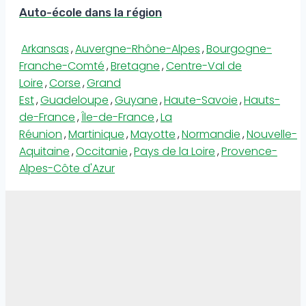
Auto-école dans la région
Arkansas
,
Auvergne-Rhône-Alpes
,
Bourgogne-
Franche-Comté
,
Bretagne
,
Centre-Val de
Loire
,
Corse
,
Grand
Est
,
Guadeloupe
,
Guyane
,
Haute-Savoie
,
Hauts-
de-France
,
Île-de-France
,
La
Réunion
,
Martinique
,
Mayotte
,
Normandie
,
Nouvelle-
Aquitaine
,
Occitanie
,
Pays de la Loire
,
Provence-
Alpes-Côte d'Azur