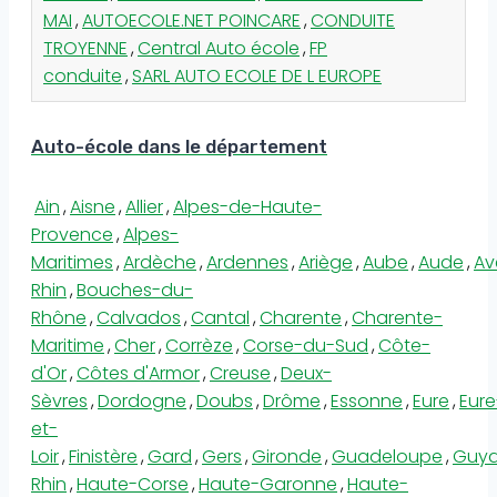
MAI
,
AUTOECOLE.NET POINCARE
,
CONDUITE
TROYENNE
,
Central Auto école
,
FP
conduite
,
SARL AUTO ECOLE DE L EUROPE
Auto-école dans le département
Ain
,
Aisne
,
Allier
,
Alpes-de-Haute-
Provence
,
Alpes-
Maritimes
,
Ardèche
,
Ardennes
,
Ariège
,
Aube
,
Aude
,
Av
Rhin
,
Bouches-du-
Rhône
,
Calvados
,
Cantal
,
Charente
,
Charente-
Maritime
,
Cher
,
Corrèze
,
Corse-du-Sud
,
Côte-
d'Or
,
Côtes d'Armor
,
Creuse
,
Deux-
Sèvres
,
Dordogne
,
Doubs
,
Drôme
,
Essonne
,
Eure
,
Eure
et-
Loir
,
Finistère
,
Gard
,
Gers
,
Gironde
,
Guadeloupe
,
Guy
Rhin
,
Haute-Corse
,
Haute-Garonne
,
Haute-