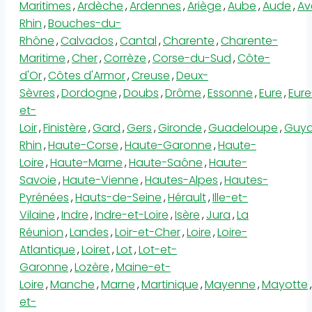
Maritimes
,
Ardèche
,
Ardennes
,
Ariège
,
Aube
,
Aude
,
Av
Rhin
,
Bouches-du-
Rhône
,
Calvados
,
Cantal
,
Charente
,
Charente-
Maritime
,
Cher
,
Corrèze
,
Corse-du-Sud
,
Côte-
d'Or
,
Côtes d'Armor
,
Creuse
,
Deux-
Sèvres
,
Dordogne
,
Doubs
,
Drôme
,
Essonne
,
Eure
,
Eure
et-
Loir
,
Finistère
,
Gard
,
Gers
,
Gironde
,
Guadeloupe
,
Guy
Rhin
,
Haute-Corse
,
Haute-Garonne
,
Haute-
Loire
,
Haute-Marne
,
Haute-Saône
,
Haute-
Savoie
,
Haute-Vienne
,
Hautes-Alpes
,
Hautes-
Pyrénées
,
Hauts-de-Seine
,
Hérault
,
Ille-et-
Vilaine
,
Indre
,
Indre-et-Loire
,
Isère
,
Jura
,
La
Réunion
,
Landes
,
Loir-et-Cher
,
Loire
,
Loire-
Atlantique
,
Loiret
,
Lot
,
Lot-et-
Garonne
,
Lozère
,
Maine-et-
Loire
,
Manche
,
Marne
,
Martinique
,
Mayenne
,
Mayotte
,
et-