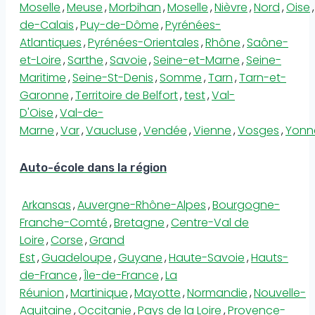
Moselle
,
Meuse
,
Morbihan
,
Moselle
,
Nièvre
,
Nord
,
Oise
,
de-Calais
,
Puy-de-Dôme
,
Pyrénées-
Atlantiques
,
Pyrénées-Orientales
,
Rhône
,
Saône-
et-Loire
,
Sarthe
,
Savoie
,
Seine-et-Marne
,
Seine-
Maritime
,
Seine-St-Denis
,
Somme
,
Tarn
,
Tarn-et-
Garonne
,
Territoire de Belfort
,
test
,
Val-
D'Oise
,
Val-de-
Marne
,
Var
,
Vaucluse
,
Vendée
,
Vienne
,
Vosges
,
Yonn
Auto-école dans la région
Arkansas
,
Auvergne-Rhône-Alpes
,
Bourgogne-
Franche-Comté
,
Bretagne
,
Centre-Val de
Loire
,
Corse
,
Grand
Est
,
Guadeloupe
,
Guyane
,
Haute-Savoie
,
Hauts-
de-France
,
Île-de-France
,
La
Réunion
,
Martinique
,
Mayotte
,
Normandie
,
Nouvelle-
Aquitaine
,
Occitanie
,
Pays de la Loire
,
Provence-