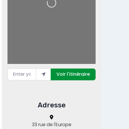
Loading...
Enter your location
Voir l'itinéraire
Adresse
33 rue de l'Europe