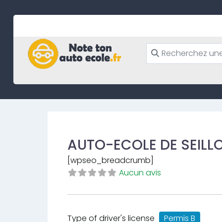
Skip
to
content
AUTO-ECOLE DE SEILL
[wpseo_breadcrumb]
Aucun avis
Type of driver's license
Permis B