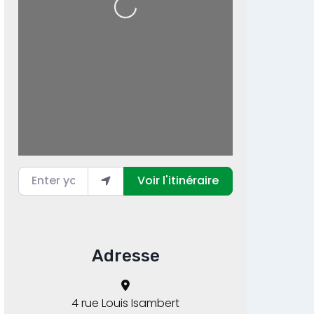
Enter your location
Voir l'itinéraire
Adresse
4 rue Louis Isambert