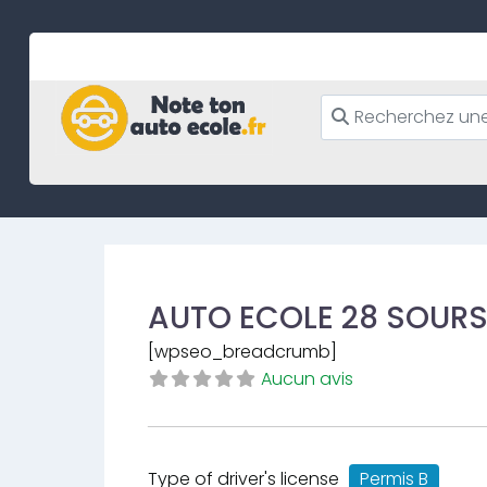
Skip
to
content
AUTO ECOLE 28 SOURS
[wpseo_breadcrumb]
Aucun avis
Type of driver's license
Permis B