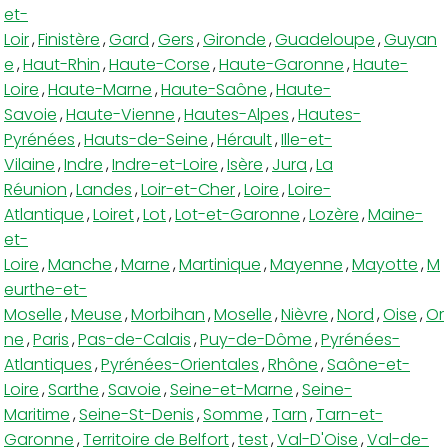
et-
Loir
,
Finistère
,
Gard
,
Gers
,
Gironde
,
Guadeloupe
,
Guyan
e
,
Haut-Rhin
,
Haute-Corse
,
Haute-Garonne
,
Haute-
Loire
,
Haute-Marne
,
Haute-Saône
,
Haute-
Savoie
,
Haute-Vienne
,
Hautes-Alpes
,
Hautes-
Pyrénées
,
Hauts-de-Seine
,
Hérault
,
Ille-et-
Vilaine
,
Indre
,
Indre-et-Loire
,
Isère
,
Jura
,
La
Réunion
,
Landes
,
Loir-et-Cher
,
Loire
,
Loire-
Atlantique
,
Loiret
,
Lot
,
Lot-et-Garonne
,
Lozère
,
Maine-
et-
Loire
,
Manche
,
Marne
,
Martinique
,
Mayenne
,
Mayotte
,
M
eurthe-et-
Moselle
,
Meuse
,
Morbihan
,
Moselle
,
Nièvre
,
Nord
,
Oise
,
Or
ne
,
Paris
,
Pas-de-Calais
,
Puy-de-Dôme
,
Pyrénées-
Atlantiques
,
Pyrénées-Orientales
,
Rhône
,
Saône-et-
Loire
,
Sarthe
,
Savoie
,
Seine-et-Marne
,
Seine-
Maritime
,
Seine-St-Denis
,
Somme
,
Tarn
,
Tarn-et-
Garonne
,
Territoire de Belfort
,
test
,
Val-D'Oise
,
Val-de-