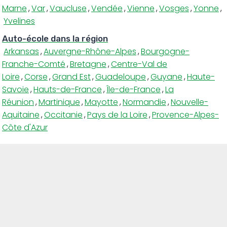
Marne
,
Var
,
Vaucluse
,
Vendée
,
Vienne
,
Vosges
,
Yonne
,
Yvelines
Auto-école dans la région
Arkansas
,
Auvergne-Rhône-Alpes
,
Bourgogne-
Franche-Comté
,
Bretagne
,
Centre-Val de
Loire
,
Corse
,
Grand Est
,
Guadeloupe
,
Guyane
,
Haute-
Savoie
,
Hauts-de-France
,
Île-de-France
,
La
Réunion
,
Martinique
,
Mayotte
,
Normandie
,
Nouvelle-
Aquitaine
,
Occitanie
,
Pays de la Loire
,
Provence-Alpes-
Côte d'Azur