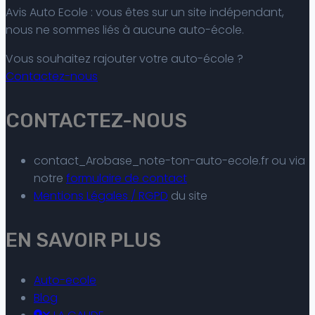
Avis Auto Ecole : vous êtes sur un site indépendant,
nous ne sommes liés à aucune auto-école.
Vous souhaitez rajouter votre auto-école ?
Contactez-nous
CONTACTEZ-NOUS
contact_Arobase_note-ton-auto-ecole.fr ou via
notre
formulaire de contact
Mentions Légales / RGPD
du site
EN SAVOIR PLUS
Auto-ecole
Blog