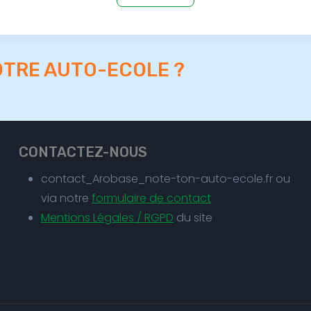
OTRE AUTO-ECOLE ?
CONTACTEZ-NOUS
contact_Arobase_note-ton-auto-ecole.fr ou
via notre
formulaire de contact
Mentions Légales / RGPD
du site