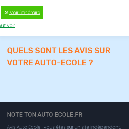
Voir l'itinéraire
ut voir
QUELS SONT LES AVIS SUR
VOTRE AUTO-ECOLE ?
NOTE TON AUTO ECOLE.FR
Avis Auto Ecole : vous êtes sur un site indépendant,