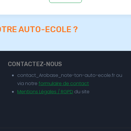
OTRE AUTO-ECOLE ?
CONTACTEZ-NOUS
contact_Arobase_note-ton-auto-ecole.fr ou
via notre
formulaire de contact
Mentions Légales / RGPD
du site