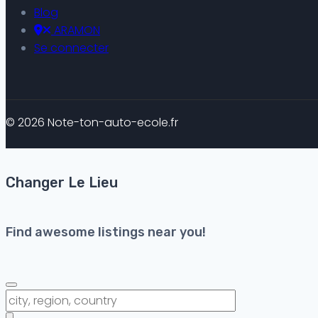
Blog
ARAMON
Se connecter
© 2026 Note-ton-auto-ecole.fr
Changer Le Lieu
Find awesome listings near you!
Changer Le Lieu