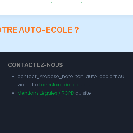
OTRE AUTO-ECOLE ?
CONTACTEZ-NOUS
contact_Arobase_note-ton-auto-ecole.fr ou
via notre
formulaire de contact
Mentions Légales / RGPD
du site