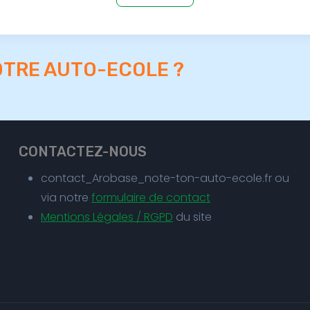
OTRE AUTO-ECOLE ?
CONTACTEZ-NOUS
contact_Arobase_note-ton-auto-ecole.fr ou
via notre
formulaire de contact
Mentions Légales / RGPD
du site