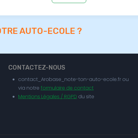
OTRE AUTO-ECOLE ?
CONTACTEZ-NOUS
contact_Arobase_note-ton-auto-ecole.fr ou
via notre
formulaire de contact
Mentions Légales / RGPD
du site