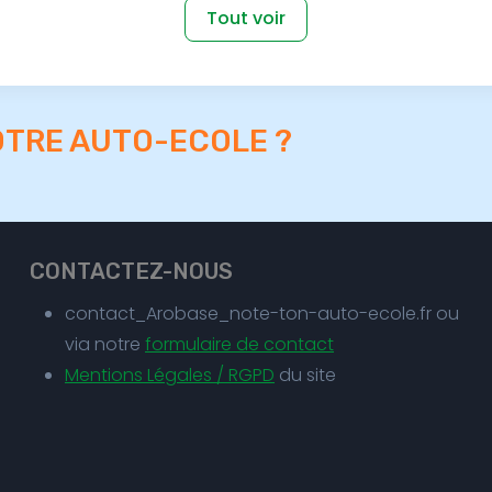
Tout voir
OTRE AUTO-ECOLE ?
CONTACTEZ-NOUS
contact_Arobase_note-ton-auto-ecole.fr ou
via notre
formulaire de contact
Mentions Légales / RGPD
du site