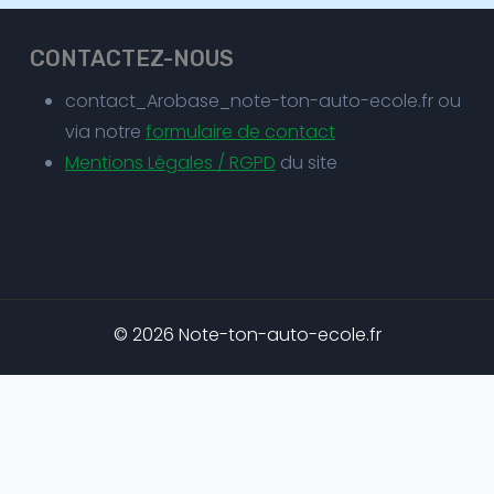
CONTACTEZ-NOUS
contact_Arobase_note-ton-auto-ecole.fr ou
via notre
formulaire de contact
Mentions Légales / RGPD
du site
© 2026 Note-ton-auto-ecole.fr