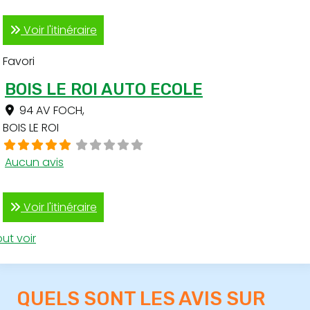
Voir l'itinéraire
Favori
BOIS LE ROI AUTO ECOLE
94 AV FOCH
,
BOIS LE ROI
Aucun avis
Voir l'itinéraire
ut voir
QUELS SONT LES AVIS SUR