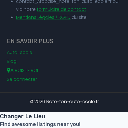
contact_Arobase_note-ton-auto-ecole.fr ou
via notre
formulaire de contact
Mentions Légales / RGPD
du site
EN SAVOIR PLUS
Auto-ecole
Blog
BOIS LE ROI
Se connecter
© 2026 Note-ton-auto-ecole.fr
Changer Le Lieu
Find awesome listings near you!