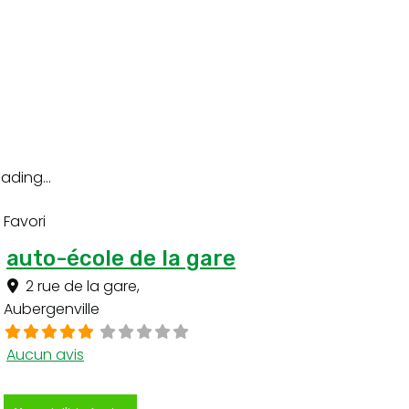
ading...
Favori
auto-école de la gare
2 rue de la gare
,
Aubergenville
Aucun avis