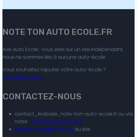
NOTE TON AUTO ECOLE.FR
Avis Auto Ecole : vous êtes sur un site indépendant,
nous ne sommes liés à aucune auto-école.
Vous souhaitez rajouter votre auto-école ?
Contactez-nous
CONTACTEZ-NOUS
contact_Arobase_note-ton-auto-ecole.fr ou via
notre
formulaire de contact
Mentions Légales / RGPD
du site