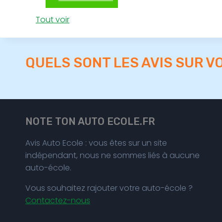
Tout voir
QUELS SONT LES AVIS SUR V
NOTE TON AUTO ECOLE.FR
Avis Auto Ecole : vous êtes sur un site
indépendant, nous ne sommes liés à aucune
auto-école.
Vous souhaitez rajouter votre auto-école ?
Contactez-nous