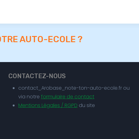
OTRE AUTO-ECOLE ?
CONTACTEZ-NOUS
contact_Arobase_note-ton-auto-ecole.fr ou
via notre
formulaire de contact
Mentions Légales / RGPD
du site