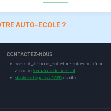
OTRE AUTO-ECOLE ?
CONTACTEZ-NOUS
contact_Arobase_note-ton-auto-ecole.fr ou
via notre
formulaire de contact
Mentions Légales / RGPD
du site