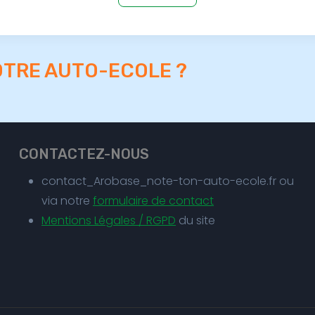
OTRE AUTO-ECOLE ?
CONTACTEZ-NOUS
contact_Arobase_note-ton-auto-ecole.fr ou
via notre
formulaire de contact
Mentions Légales / RGPD
du site