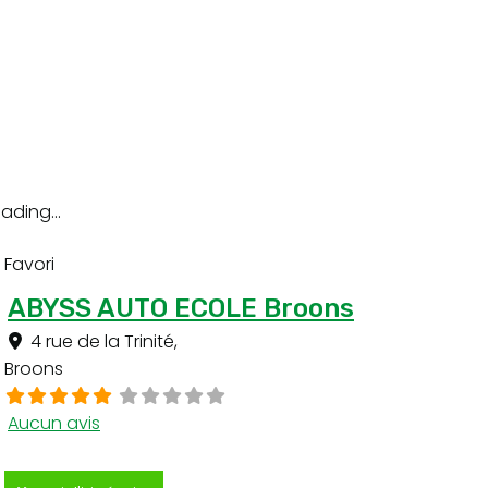
ading...
Favori
ABYSS AUTO ECOLE Broons
4 rue de la Trinité
,
Broons
Aucun avis